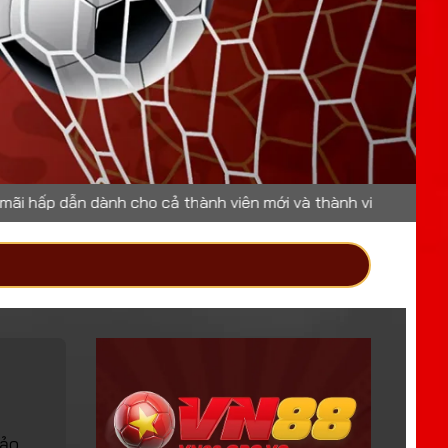
n dành cho cả thành viên mới và thành viên hiện tại. Thưởng
đảo