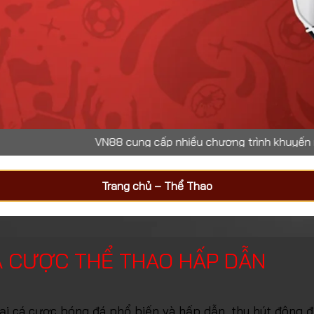
​VN88 cung cấp nhiều chương trình khuyến mãi hấp dẫ
Trang chủ
–
Thể Thao
Á CƯỢC THỂ THAO HẤP DẪN
i cá cược bóng đá phổ biến và hấp dẫn, thu hút đông 