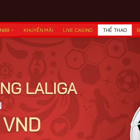
VN88
KHUYẾN MÃI
LIVE CASINO
THỂ THAO
B
NG LALIGA
N
 VND