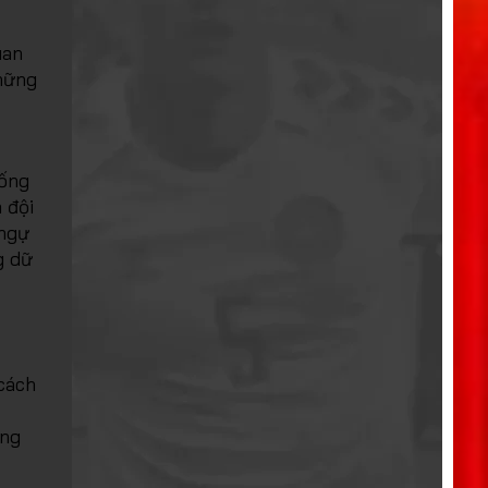
uan
những
hống
 đội
 ngự
g dữ
cách
ứng