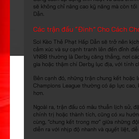
sẽ không chỉ nâng cao kỹ năng mà còn tối
Dẫn.
Các trận đấu “Đinh” Cho Cách Ch
Soi Kèo Thẻ Phạt Hấp Dẫn sẽ trở nên kịch 
cảm xúc và sự cạnh tranh lên đến đỉnh đi
VN88 thường là Derby căng thẳng, nơi các
gia hoặc thậm chí Derby lục địa, với tính 
Bên cạnh đó, những trận chung kết hoặc loạ
Champions League thường có áp lực cao, k
hơn.
Ngoài ra, trận đấu có mâu thuẫn lịch sử, đ
chính trị hoặc thành tích, cũng có xu hướ
cùng, “chung kết trong mơ” giữa những đ
diễn ra với nhịp độ nhanh và quyết liệt, d