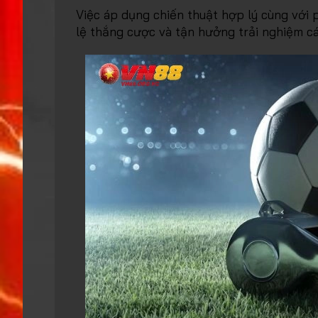
Việc áp dụng chiến thuật hợp lý cùng với 
lệ thắng cược và tận hưởng trải nghiệm c