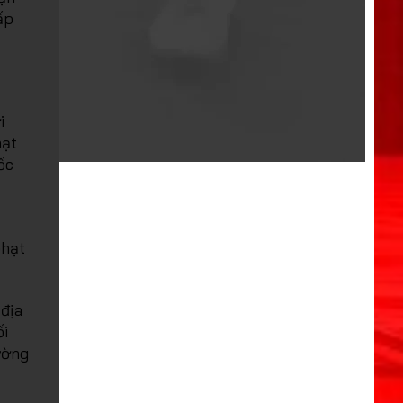
ấp
i
hạt
ốc
phạt
 địa
ối
ường