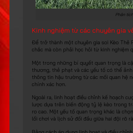
Phân tíc
Kinh nghiệm từ các chuyên gia v
Để trở thành một chuyên gia soi Kèo Thẻ 
chắc mà còn phải học hỏi từ kinh nghiệm q
Một trong những bí quyết quan trọng là cậ
thương, thẻ phạt và các yếu tố có thể ảnh
thông tin hậu trường từ các mối quan hệ nộ
chính xác hơn.
Ngoài ra, linh hoạt điều chỉnh kế hoạch cư
lược dựa trên biến động tỷ lệ kèo trong t
ro cao. Một yếu tố quan trọng khác là chọ
lối chơi và lịch sử đối đầu giữa hai đội rõ 
Bằng cách áp dụng linh hoạt và điều chỉnh