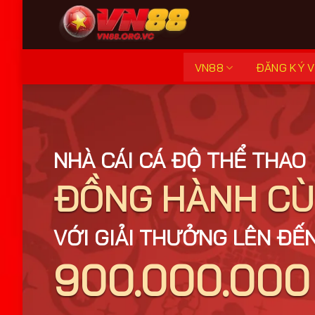
Chuyển
đến
nội
dung
VN88
ĐĂNG KÝ 
NHÀ CÁI CÁ ĐỘ THỂ THAO
ĐỒNG HÀNH CÙ
VỚI GIẢI THƯỞNG LÊN ĐẾ
900.000.000