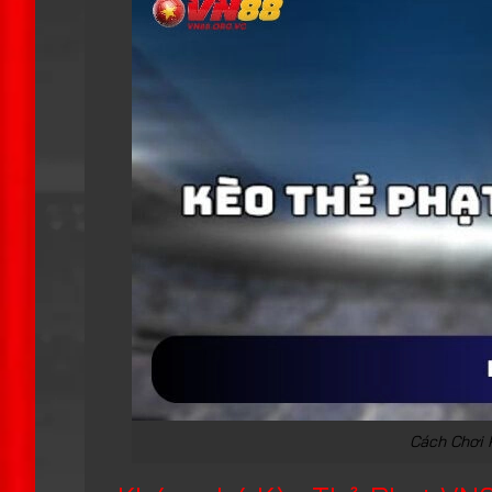
Cách Chơi 