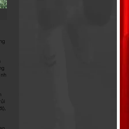
ững
n
ng
ịnh
n
rủi
độ,
bạn